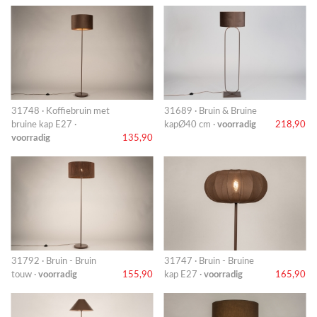
31748 · Koffiebruin met
31689 · Bruin & Bruine
bruine kap E27 ·
kapØ40 cm ·
voorradig
218,90
voorradig
135,90
31792 · Bruin - Bruin
31747 · Bruin - Bruine
touw ·
voorradig
155,90
kap E27 ·
voorradig
165,90