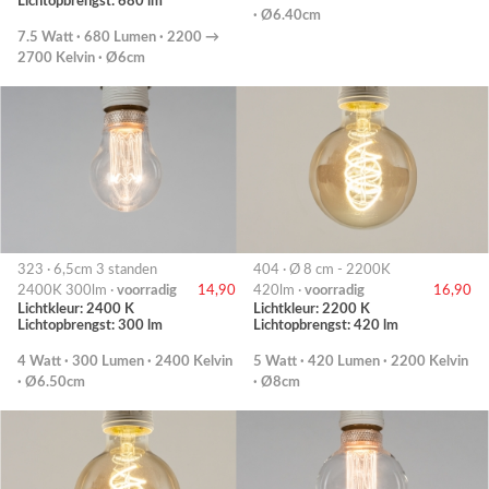
Lichtopbrengst: 680 lm
· Ø6.40cm
7.5 Watt · 680 Lumen · 2200 →
2700 Kelvin · Ø6cm
323 · 6,5cm 3 standen
404 · Ø 8 cm - 2200K
2400K 300lm ·
voorradig
14,90
420lm ·
voorradig
16,90
Lichtkleur: 2400 K
Lichtkleur: 2200 K
Lichtopbrengst: 300 lm
Lichtopbrengst: 420 lm
4 Watt · 300 Lumen · 2400 Kelvin
5 Watt · 420 Lumen · 2200 Kelvin
· Ø6.50cm
· Ø8cm