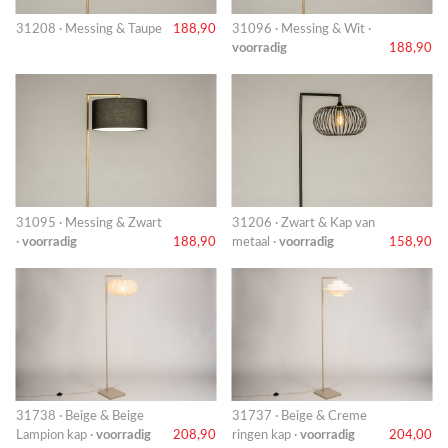
31208 · Messing & Taupe
188,90
31096 · Messing & Wit ·
voorradig
188,90
31095 · Messing & Zwart
31206 · Zwart & Kap van
·
voorradig
188,90
metaal ·
voorradig
158,90
31738 · Beige & Beige
31737 · Beige & Creme
Lampion kap ·
voorradig
208,90
ringen kap ·
voorradig
204,00