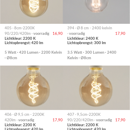
405 · 8cm-2200K
394 · Ø 8 cm - 2400 kelvin
90/220/420lm ·
voorradig
16,90
·
voorradig
17,90
Lichtkleur: 2200 K
Lichtkleur: 2400 K
Lichtopbrengst: 420 lm
Lichtopbrengst: 300 lm
5 Watt · 420 Lumen · 2200 Kelvin
3.5 Watt · 300 Lumen · 2400
· Ø8cm
Kelvin · Ø8cm
406 · Ø 9,5 cm - 2200K
407 · 9,5cm-2200K
420lm ·
voorradig
17,90
90/220/420lm ·
voorradig
17,90
Lichtkleur: 2200 K
Lichtkleur: 2200 K
Lichtopbrengst: 420 lm
Lichtopbrengst: 420 lm