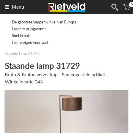
0
Naar
(
Menu
de
homepage
De
grootste
lampenwinkel van Europa
Laagste prijsgarantie
Snel in huis
Grote eigen voorraad
Staande lamp 31729
Staande lamp 31729
Bruin & Bruine velvet kap - Samengesteld artikel -
Winkellocatie 043