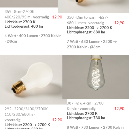
359 · 8cm-2700K
400/220/95lm ·
voorradig
12,90
350 · Dim to warm -E27-
Lichtkleur: 2700 K
680 Lumen ·
voorradig
12,90
Lichtopbrengst: 400 lm
Lichtkleur: 2200 → 2700 K
Lichtopbrengst: 680 lm
4 Watt · 400 Lumen · 2700 Kelvin
· Ø8cm
7 Watt · 680 Lumen · 2200 →
2700 Kelvin · Ø6cm
387 · Ø 6,4 cm - 2700
Kelvin ·
voorradig
12,90
292 · 2200/2400/2700K
Lichtkleur: 2700 K
110/280/680lm ·
Lichtopbrengst: 730 lm
voorradig
12,90
Lichtkleur: 2200 → 2700 K
8 Watt · 730 Lumen · 2700 Kelvin