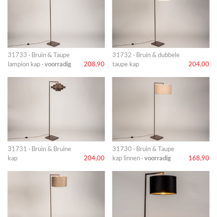
31733 · Bruin & Taupe
31732 · Bruin & dubbele
lampion kap ·
voorradig
208,90
taupe kap
204,00
31731 · Bruin & Bruine
31730 · Bruin & Taupe
kap
204,00
kap linnen ·
voorradig
168,90