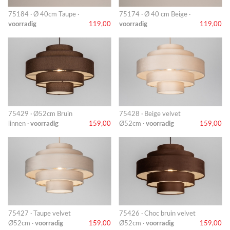
75184 · Ø 40cm Taupe ·
75174 · Ø 40 cm Beige ·
voorradig
119,00
voorradig
119,00
75429 · Ø52cm Bruin
75428 · Beige velvet
linnen ·
voorradig
159,00
Ø52cm ·
voorradig
159,00
75427 · Taupe velvet
75426 · Choc bruin velvet
Ø52cm ·
voorradig
159,00
Ø52cm ·
voorradig
159,00