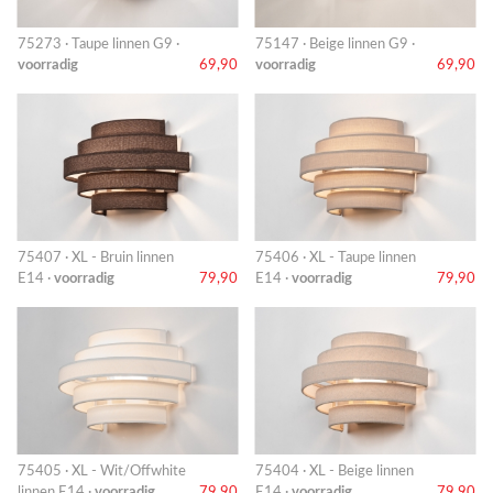
75273 · Taupe linnen G9 ·
75147 · Beige linnen G9 ·
voorradig
69,90
voorradig
69,90
75407 · XL - Bruin linnen
75406 · XL - Taupe linnen
E14 ·
voorradig
79,90
E14 ·
voorradig
79,90
75405 · XL - Wit/Offwhite
75404 · XL - Beige linnen
linnen E14 ·
voorradig
79,90
E14 ·
voorradig
79,90