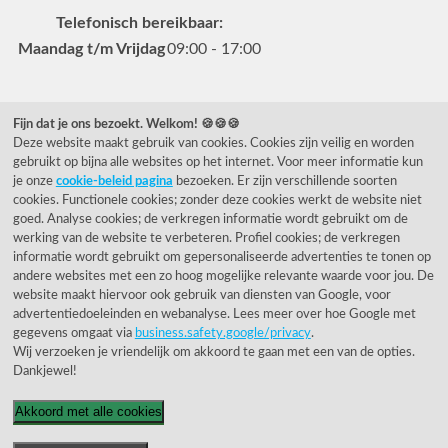
Telefonisch bereikbaar:
Maandag t/m Vrijdag
09:00 - 17:00
Veelgestelde vragen
Fijn dat je ons bezoekt. Welkom! 🍪🍪🍪
Deze website maakt gebruik van cookies. Cookies zijn veilig en worden
0031 78 615 44 15
gebruikt op bijna alle websites op het internet. Voor meer informatie kun
helpdesk@rietveldlicht.nl
je onze
cookie-beleid pagina
bezoeken. Er zijn verschillende soorten
cookies. Functionele cookies; zonder deze cookies werkt de website niet
Facebook
Instagram
Pinterest
goed. Analyse cookies; de verkregen informatie wordt gebruikt om de
werking van de website te verbeteren. Profiel cookies; de verkregen
informatie wordt gebruikt om gepersonaliseerde advertenties te tonen op
Klantwaardering
andere websites met een zo hoog mogelijke relevante waarde voor jou. De
website maakt hiervoor ook gebruik van diensten van Google, voor
advertentiedoeleinden en webanalyse. Lees meer over hoe Google met
"Zeer goed" - eKomi.be
gegevens omgaat via
business.safety.google/privacy
.
Wij verzoeken je vriendelijk om akkoord te gaan met een van de opties.
Cijfer: 9.4 (3230 recensies)
Dankjewel!
Akkoord met alle cookies