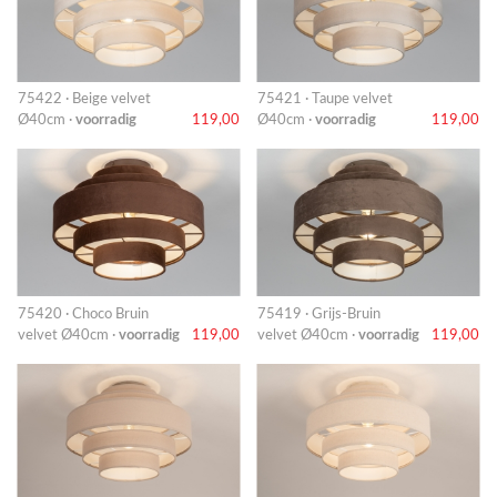
75422 · Beige velvet
75421 · Taupe velvet
Ø40cm ·
voorradig
119,00
Ø40cm ·
voorradig
119,00
75420 · Choco Bruin
75419 · Grijs-Bruin
velvet Ø40cm ·
voorradig
119,00
velvet Ø40cm ·
voorradig
119,00