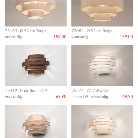
75183 · Ø 52 cm Taupe ·
75084 · Ø 52 cm Beige ·
voorradig
159,00
voorradig
159,00
75412 · Bruin linnen G9 ·
75274 · Wit/offwhite
voorradig
69,90
linnen G9 ·
voorradig
69,90