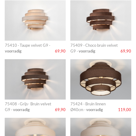
75410 · Taupe velvet G9 ·
75409 · Choco bruin velvet
voorradig
69,90
G9 ·
voorradig
69,90
75408 · Grijs- Bruin velvet
75424 · Bruin linnen
G9 ·
voorradig
69,90
Ø40cm ·
voorradig
119,00