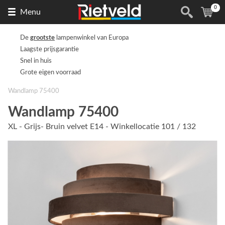
0
Naar
(
ite
Menu
de
homepage
De
grootste
lampenwinkel van Europa
Laagste prijsgarantie
Snel in huis
Grote eigen voorraad
Wandlamp 75400
Wandlamp 75400
XL - Grijs- Bruin velvet E14 - Winkellocatie 101 / 132