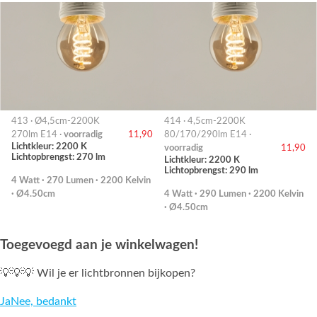
413 · Ø4,5cm-2200K
414 · 4,5cm-2200K
270lm E14 ·
voorradig
11,90
80/170/290lm E14 ·
Lichtkleur: 2200 K
voorradig
11,90
Lichtopbrengst: 270 lm
Lichtkleur: 2200 K
Lichtopbrengst: 290 lm
4 Watt · 270 Lumen · 2200 Kelvin
· Ø4.50cm
4 Watt · 290 Lumen · 2200 Kelvin
· Ø4.50cm
Toegevoegd aan je winkelwagen!
💡💡💡 Wil je er lichtbronnen bijkopen?
Ja
Nee, bedankt