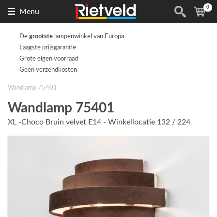
0
Naar
(
ite
Menu
de
homepage
De
grootste
lampenwinkel van Europa
Laagste prijsgarantie
Grote eigen voorraad
Geen verzendkosten
Wandlamp 75401
Wandlamp 75401
XL -Choco Bruin velvet E14 - Winkellocatie 132 / 224