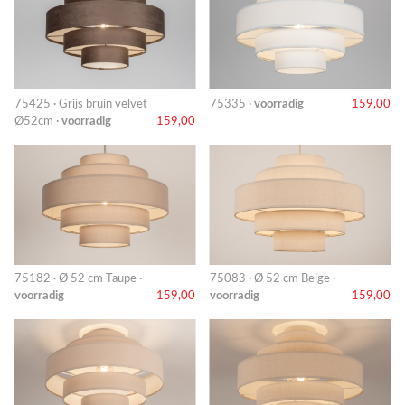
75425 · Grijs bruin velvet
75335 ·
voorradig
159,00
Ø52cm ·
voorradig
159,00
75182 · Ø 52 cm Taupe ·
75083 · Ø 52 cm Beige ·
voorradig
159,00
voorradig
159,00