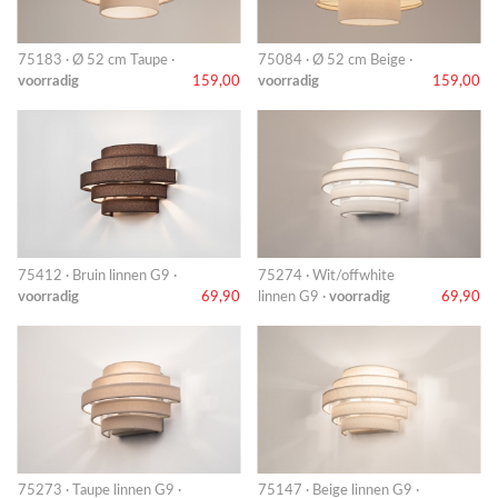
75183 · Ø 52 cm Taupe ·
75084 · Ø 52 cm Beige ·
voorradig
159,00
voorradig
159,00
75412 · Bruin linnen G9 ·
75274 · Wit/offwhite
voorradig
69,90
linnen G9 ·
voorradig
69,90
75273 · Taupe linnen G9 ·
75147 · Beige linnen G9 ·