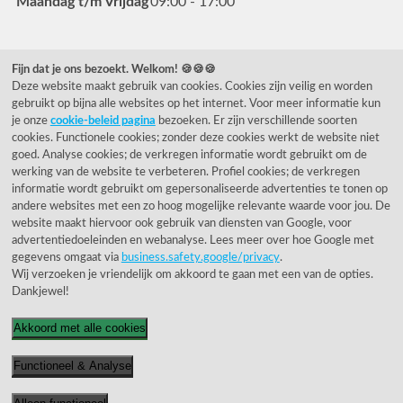
Maandag t/m Vrijdag
09:00 - 17:00
Veelgestelde vragen
Fijn dat je ons bezoekt. Welkom! 🍪🍪🍪
Deze website maakt gebruik van cookies. Cookies zijn veilig en worden
0031 78 615 44 15
gebruikt op bijna alle websites op het internet. Voor meer informatie kun
helpdesk@rietveldlicht.nl
je onze
cookie-beleid pagina
bezoeken. Er zijn verschillende soorten
cookies. Functionele cookies; zonder deze cookies werkt de website niet
Facebook
Instagram
Pinterest
goed. Analyse cookies; de verkregen informatie wordt gebruikt om de
werking van de website te verbeteren. Profiel cookies; de verkregen
informatie wordt gebruikt om gepersonaliseerde advertenties te tonen op
Klantwaardering
andere websites met een zo hoog mogelijke relevante waarde voor jou. De
website maakt hiervoor ook gebruik van diensten van Google, voor
advertentiedoeleinden en webanalyse. Lees meer over hoe Google met
"Zeer goed" - eKomi.be
gegevens omgaat via
business.safety.google/privacy
.
Wij verzoeken je vriendelijk om akkoord te gaan met een van de opties.
Cijfer: 9.4 (3230 recensies)
Dankjewel!
Akkoord met alle cookies
Functioneel & Analyse
© 1955 - 2026 Rietveld Licht B.V.