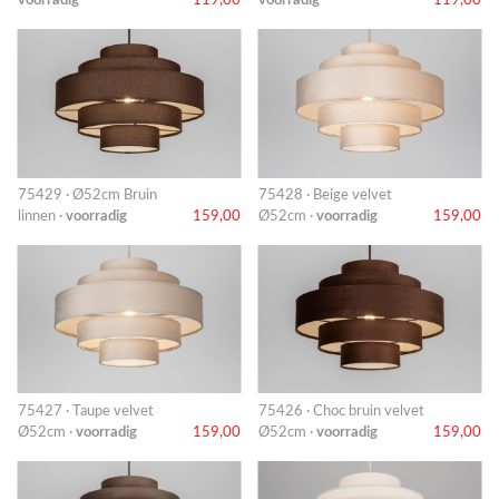
voorradig
119,00
voorradig
119,00
75429 · Ø52cm Bruin
75428 · Beige velvet
linnen ·
voorradig
159,00
Ø52cm ·
voorradig
159,00
75427 · Taupe velvet
75426 · Choc bruin velvet
Ø52cm ·
voorradig
159,00
Ø52cm ·
voorradig
159,00