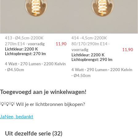
413 · Ø4,5cm-2200K
414 · 4,5cm-2200K
270lm E14 ·
voorradig
11,90
80/170/290lm E14 ·
Lichtkleur: 2200 K
voorradig
11,90
Lichtopbrengst: 270 lm
Lichtkleur: 2200 K
Lichtopbrengst: 290 lm
4 Watt · 270 Lumen · 2200 Kelvin
· Ø4.50cm
4 Watt · 290 Lumen · 2200 Kelvin
· Ø4.50cm
Toegevoegd aan je winkelwagen!
💡💡💡 Wil je er lichtbronnen bijkopen?
Ja
Nee, bedankt
Uit dezelfde serie (32)