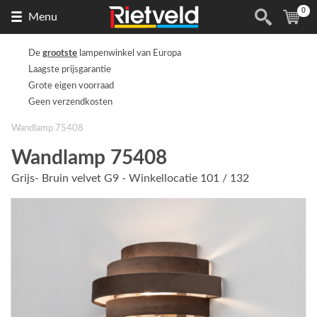
0
Naar
(
ite
Menu
de
homepage
De
grootste
lampenwinkel van Europa
Laagste prijsgarantie
Grote eigen voorraad
Geen verzendkosten
Wandlamp 75408
Wandlamp 75408
Grijs- Bruin velvet G9 - Winkellocatie 101 / 132