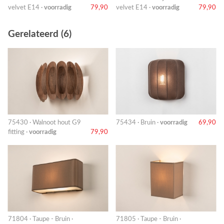
velvet E14 ·
voorradig
79,90
velvet E14 ·
voorradig
79,90
Gerelateerd (6)
75430 · Walnoot hout G9
75434 · Bruin ·
voorradig
69,90
fitting ·
voorradig
79,90
71804 · Taupe - Bruin ·
71805 · Taupe - Bruin ·