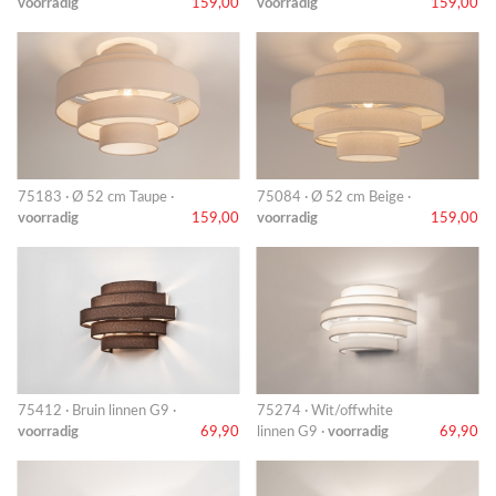
voorradig
159,00
voorradig
159,00
75183 · Ø 52 cm Taupe ·
75084 · Ø 52 cm Beige ·
voorradig
159,00
voorradig
159,00
75412 · Bruin linnen G9 ·
75274 · Wit/offwhite
voorradig
69,90
linnen G9 ·
voorradig
69,90