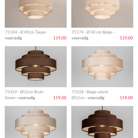
75184 · Ø 40cm Taupe ·
75174 · Ø 40 cm Beige ·
voorradig
119,00
voorradig
119,00
75429 · Ø52cm Bruin
75428 · Beige velvet
linnen ·
voorradig
159,00
Ø52cm ·
voorradig
159,00