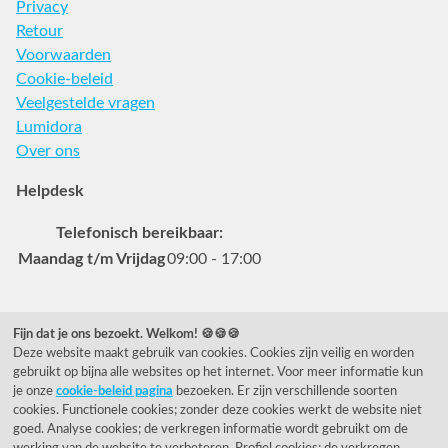
Privacy
Retour
Voorwaarden
Cookie-beleid
Veelgestelde vragen
Lumidora
Over ons
Helpdesk
Telefonisch bereikbaar:
Maandag t/m Vrijdag
09:00 - 17:00
Veelgestelde vragen
Fijn dat je ons bezoekt. Welkom! 🍪🍪🍪
Deze website maakt gebruik van cookies. Cookies zijn veilig en worden
0031 78 615 44 15
gebruikt op bijna alle websites op het internet. Voor meer informatie kun
helpdesk@rietveldlicht.nl
je onze
cookie-beleid pagina
bezoeken. Er zijn verschillende soorten
cookies. Functionele cookies; zonder deze cookies werkt de website niet
Facebook
Instagram
Pinterest
goed. Analyse cookies; de verkregen informatie wordt gebruikt om de