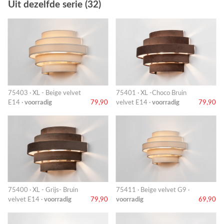
Uit dezelfde serie (32)
75403 · XL - Beige velvet
75401 · XL -Choco Bruin
E14 ·
voorradig
79,90
velvet E14 ·
voorradig
79,90
75400 · XL - Grijs- Bruin
75411 · Beige velvet G9 ·
velvet E14 ·
voorradig
79,90
voorradig
69,90