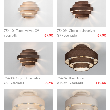
75410 · Taupe velvet G9 ·
75409 · Choco bruin velvet
voorradig
69,90
G9 ·
voorradig
69,90
75408 · Grijs- Bruin velvet
75424 · Bruin linnen
G9 ·
voorradig
69,90
Ø40cm ·
voorradig
119,00