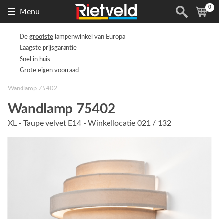
0
Naar
(
ite
Menu
de
homepage
De
grootste
lampenwinkel van Europa
Laagste prijsgarantie
Snel in huis
Grote eigen voorraad
Wandlamp 75402
Wandlamp 75402
XL - Taupe velvet E14 - Winkellocatie 021 / 132