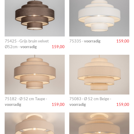
75425 · Grijs bruin velvet
75335 ·
voorradig
159,00
Ø52cm ·
voorradig
159,00
75182 · Ø 52 cm Taupe ·
75083 · Ø 52 cm Beige ·
voorradig
159,00
voorradig
159,00