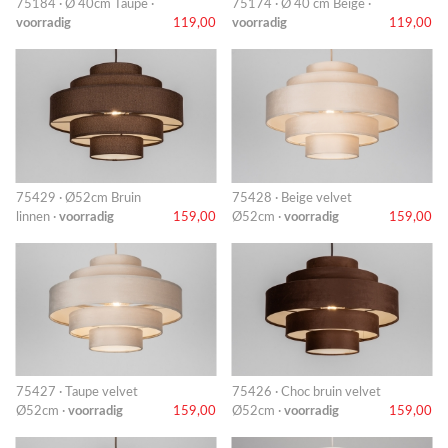
75184 · Ø 40cm Taupe ·
75174 · Ø 40 cm Beige ·
voorradig
119,00
voorradig
119,00
75429 · Ø52cm Bruin
75428 · Beige velvet
linnen ·
voorradig
159,00
Ø52cm ·
voorradig
159,00
75427 · Taupe velvet
75426 · Choc bruin velvet
Ø52cm ·
voorradig
159,00
Ø52cm ·
voorradig
159,00