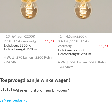
413 · Ø4,5cm-2200K
414 · 4,5cm-2200K
270lm E14 ·
voorradig
11,90
80/170/290lm E14 ·
Lichtkleur: 2200 K
voorradig
11,90
Lichtopbrengst: 270 lm
Lichtkleur: 2200 K
Lichtopbrengst: 290 lm
4 Watt · 270 Lumen · 2200 Kelvin
· Ø4.50cm
4 Watt · 290 Lumen · 2200 Kelvin
· Ø4.50cm
Toegevoegd aan je winkelwagen!
💡💡💡 Wil je er lichtbronnen bijkopen?
Ja
Nee, bedankt