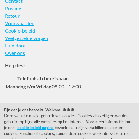
Contact
Privacy
Retour
Voorwaarden
Cookie-beleid
Veelgestelde vragen
Lumidora
Over ons
Helpdesk
Telefonisch bereikbaar:
Maandag t/m Vrijdag
09:00 - 17:00
Veelgestelde vragen
Fijn dat je ons bezoekt. Welkom! 🍪🍪🍪
Deze website maakt gebruik van cookies. Cookies zijn veilig en worden
0031 78 615 44 15
gebruikt op bijna alle websites op het internet. Voor meer informatie kun
helpdesk@rietveldlicht.nl
je onze
cookie-beleid pagina
bezoeken. Er zijn verschillende soorten
cookies. Functionele cookies; zonder deze cookies werkt de website niet
Facebook
Instagram
Pinterest