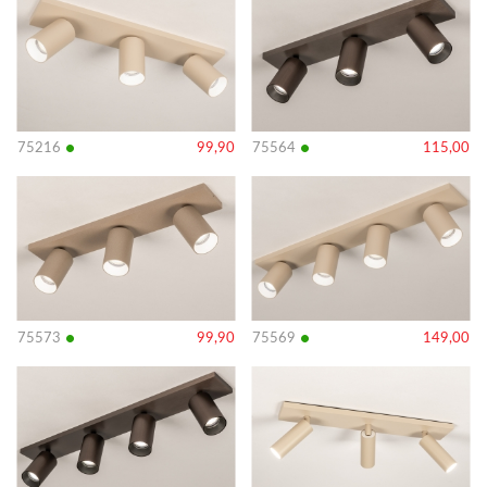
details
details
•
•
75216
99,90
75564
115,00
Bekijk
Bekijk
details
details
•
•
75573
99,90
75569
149,00
Bekijk
Bekijk
details
details