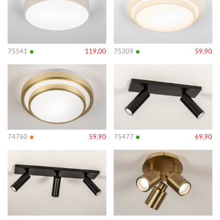
•
•
75541
119,00
75309
59,90
Bekijk
Bekijk
details
details
•
•
74760
59,90
75477
69,90
Bekijk
Bekijk
details
details