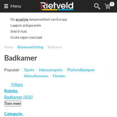
0
Naar
(
ite
Menu
de
homepage
De
grootste
lampenwinkel van Europa
Laagste prijsgarantie
Snel in huis
Grote eigen voorraad
Home
Binnenverlichting
Badkamer
Badkamer
Populair
Spots
Inbouwspots
Plafondlampen
Wandlampen
Design
Filters
Ruimte
Badkamer (435)
Toon meer
Categorie