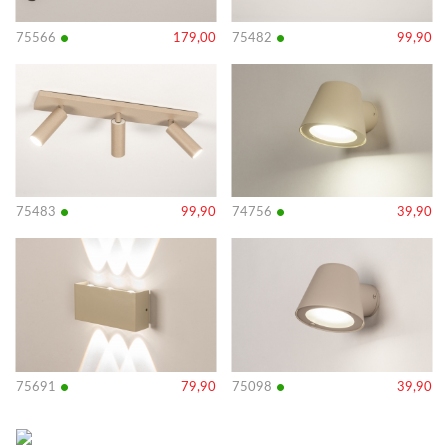
•
•
75566
179,00
75482
99,90
Bekijk
Bekijk
details
details
•
•
75483
99,90
74756
39,90
Bekijk
Bekijk
details
details
•
•
75691
79,90
75098
39,90