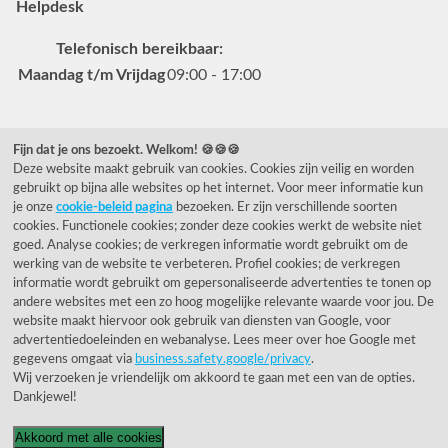
Helpdesk
Telefonisch bereikbaar:
Maandag t/m Vrijdag
09:00 - 17:00
Veelgestelde vragen
Fijn dat je ons bezoekt. Welkom! 🍪🍪🍪
Deze website maakt gebruik van cookies. Cookies zijn veilig en worden
0031 78 615 44 15
gebruikt op bijna alle websites op het internet. Voor meer informatie kun
helpdesk@rietveldlicht.nl
je onze
cookie-beleid pagina
bezoeken. Er zijn verschillende soorten
cookies. Functionele cookies; zonder deze cookies werkt de website niet
Facebook
Instagram
Pinterest
goed. Analyse cookies; de verkregen informatie wordt gebruikt om de
werking van de website te verbeteren. Profiel cookies; de verkregen
informatie wordt gebruikt om gepersonaliseerde advertenties te tonen op
Klantwaardering
andere websites met een zo hoog mogelijke relevante waarde voor jou. De
website maakt hiervoor ook gebruik van diensten van Google, voor
"Zeer goed" - eKomi.be
advertentiedoeleinden en webanalyse. Lees meer over hoe Google met
gegevens omgaat via
business.safety.google/privacy
.
Wij verzoeken je vriendelijk om akkoord te gaan met een van de opties.
Cijfer: 9.4 (3230 recensies)
Dankjewel!
Akkoord met alle cookies