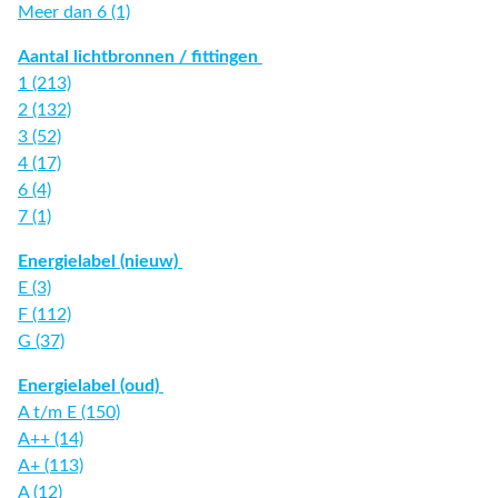
Meer dan 6 (1)
Aantal lichtbronnen / fittingen
1 (213)
2 (132)
3 (52)
4 (17)
6 (4)
7 (1)
Energielabel (nieuw)
E (3)
F (112)
G (37)
Energielabel (oud)
A t/m E (150)
A++ (14)
A+ (113)
A (12)