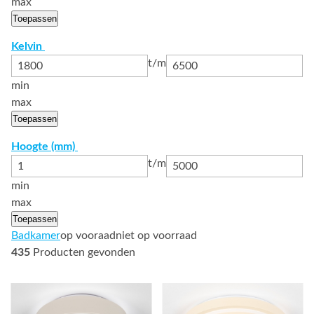
max
Toepassen
Kelvin
t/m
min
max
Toepassen
Hoogte (mm)
t/m
min
max
Toepassen
Badkamer
op vooraad
niet op voorraad
435
Producten gevonden
Bekijk
Bekijk
details
details