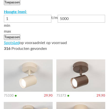
Toepassen
Hoogte (mm)
t/m
min
max
Toepassen
Spots
Led
op vooraad
niet op voorraad
316
Producten gevonden
Bekijk
Bekijk
details
details
•
•
75330
29,90
75373
29,90
Bekijk
Bekijk
details
details