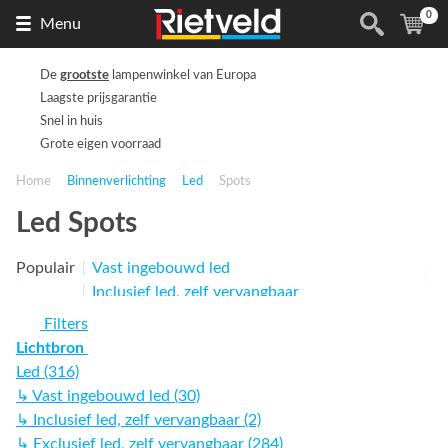
0
Naar
(
ite
Menu
de
homepage
De
grootste
lampenwinkel van Europa
Laagste prijsgarantie
Snel in huis
Grote eigen voorraad
Home
Binnenverlichting
Led
Spots
Led Spots
Populair
Vast ingebouwd led
Inclusief led, zelf vervangbaar
Exclusief led, zelf vervangbaar
Filters
Lichtbron
Led (316)
↳ Vast ingebouwd led (30)
↳ Inclusief led, zelf vervangbaar (2)
↳ Exclusief led, zelf vervangbaar (284)