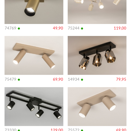
•
•
74769
49,90
75244
119,00
Bekijk
Bekijk
details
details
•
•
75479
69,90
14934
79,95
Bekijk
Bekijk
details
details
•
•
73330
129,00
75572
69,90