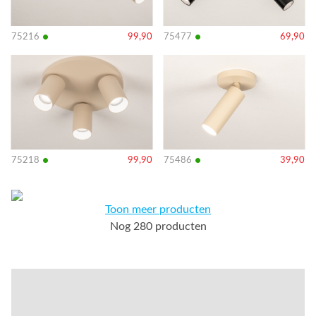
•
•
75216
99,90
75477
69,90
Bekijk
Bekijk
details
details
•
•
75218
99,90
75486
39,90
Toon meer producten
Nog 280 producten