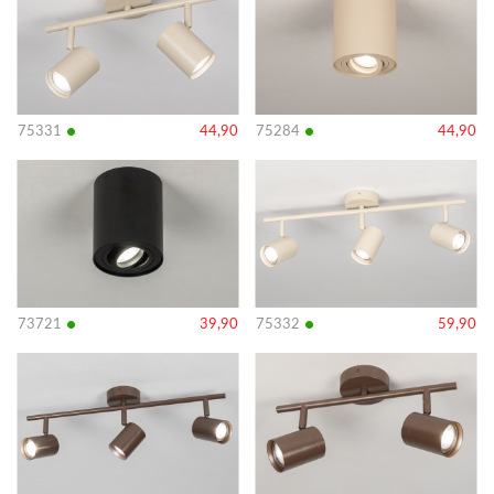
•
•
75331
44,90
75284
44,90
Bekijk
Bekijk
details
details
•
•
73721
39,90
75332
59,90
Bekijk
Bekijk
details
details