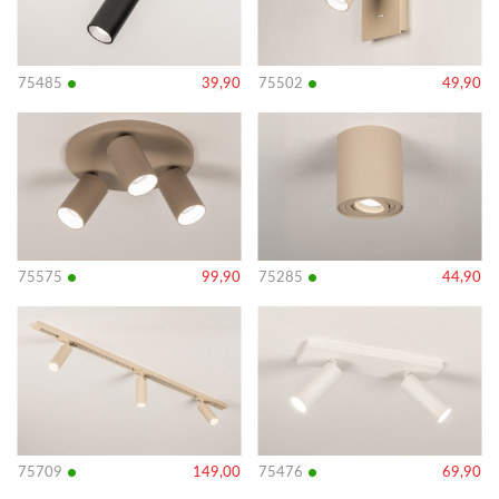
•
•
75485
39,90
75502
49,90
Bekijk
Bekijk
details
details
•
•
75575
99,90
75285
44,90
Bekijk
Bekijk
details
details
•
•
75709
149,00
75476
69,90