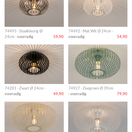
74493 · Staalkleurig Ø
74492 · Mat Wit Ø 24cm ·
24cm ·
voorradig
59,90
voorradig
54,90
74281 · Zwart Ø 24cm ·
74927 · Zeegroen Ø 39cm
voorradig
49,90
·
voorradig
79,90