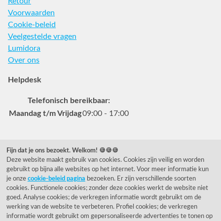
Retour
Voorwaarden
Cookie-beleid
Veelgestelde vragen
Lumidora
Over ons
Helpdesk
Telefonisch bereikbaar:
Maandag t/m Vrijdag
09:00 - 17:00
Veelgestelde vragen
Fijn dat je ons bezoekt. Welkom! 🍪🍪🍪
Deze website maakt gebruik van cookies. Cookies zijn veilig en worden
0031 78 615 44 15
gebruikt op bijna alle websites op het internet. Voor meer informatie kun
helpdesk@rietveldlicht.nl
je onze
cookie-beleid pagina
bezoeken. Er zijn verschillende soorten
cookies. Functionele cookies; zonder deze cookies werkt de website niet
Facebook
Instagram
Pinterest
goed. Analyse cookies; de verkregen informatie wordt gebruikt om de
werking van de website te verbeteren. Profiel cookies; de verkregen
informatie wordt gebruikt om gepersonaliseerde advertenties te tonen op