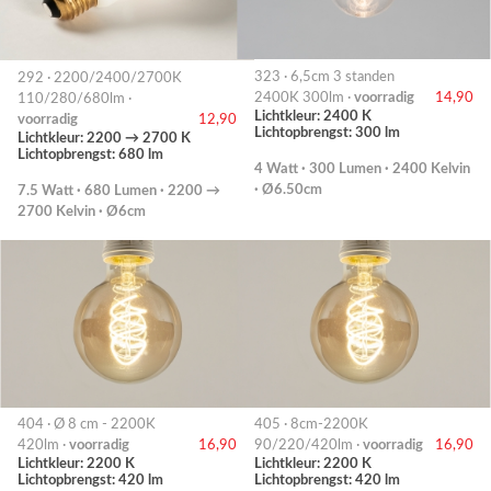
323 · 6,5cm 3 standen
292 · 2200/2400/2700K
2400K 300lm ·
voorradig
14,90
110/280/680lm ·
Lichtkleur: 2400 K
voorradig
12,90
Lichtopbrengst: 300 lm
Lichtkleur: 2200 → 2700 K
Lichtopbrengst: 680 lm
4 Watt · 300 Lumen · 2400 Kelvin
· Ø6.50cm
7.5 Watt · 680 Lumen · 2200 →
2700 Kelvin · Ø6cm
404 · Ø 8 cm - 2200K
405 · 8cm-2200K
420lm ·
voorradig
16,90
90/220/420lm ·
voorradig
16,90
Lichtkleur: 2200 K
Lichtkleur: 2200 K
Lichtopbrengst: 420 lm
Lichtopbrengst: 420 lm