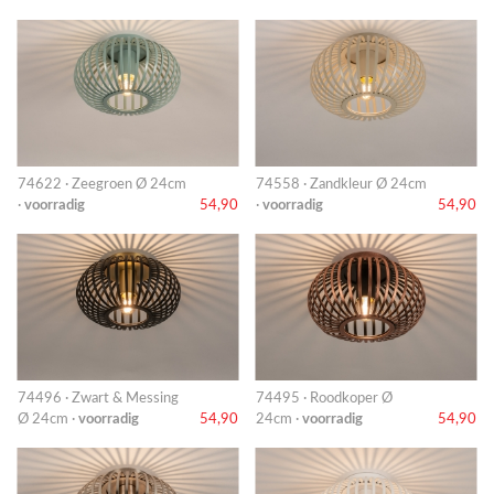
74622 · Zeegroen Ø 24cm
74558 · Zandkleur Ø 24cm
·
voorradig
54,90
·
voorradig
54,90
74496 · Zwart & Messing
74495 · Roodkoper Ø
Ø 24cm ·
voorradig
54,90
24cm ·
voorradig
54,90