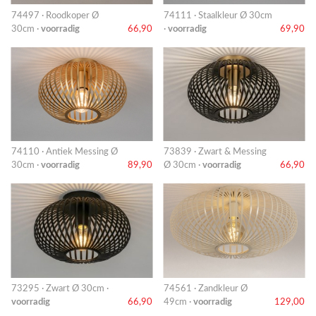
74497 · Roodkoper Ø
74111 · Staalkleur Ø 30cm
30cm ·
voorradig
66,90
·
voorradig
69,90
74110 · Antiek Messing Ø
73839 · Zwart & Messing
30cm ·
voorradig
89,90
Ø 30cm ·
voorradig
66,90
73295 · Zwart Ø 30cm ·
74561 · Zandkleur Ø
voorradig
66,90
49cm ·
voorradig
129,00