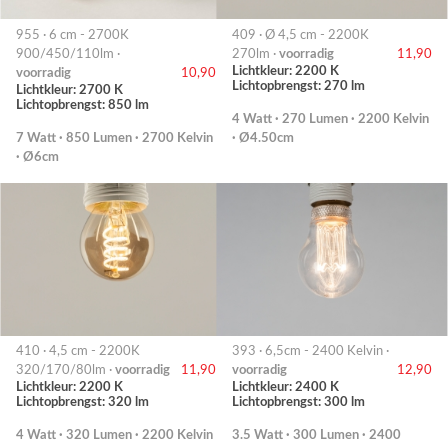
955 · 6 cm - 2700K
409 · Ø 4,5 cm - 2200K
900/450/110lm ·
270lm ·
voorradig
11,90
Lichtkleur: 2200 K
voorradig
10,90
Lichtopbrengst: 270 lm
Lichtkleur: 2700 K
Lichtopbrengst: 850 lm
4 Watt · 270 Lumen · 2200 Kelvin
7 Watt · 850 Lumen · 2700 Kelvin
· Ø4.50cm
· Ø6cm
410 · 4,5 cm - 2200K
393 · 6,5cm - 2400 Kelvin ·
320/170/80lm ·
voorradig
11,90
voorradig
12,90
Lichtkleur: 2200 K
Lichtkleur: 2400 K
Lichtopbrengst: 320 lm
Lichtopbrengst: 300 lm
4 Watt · 320 Lumen · 2200 Kelvin
3.5 Watt · 300 Lumen · 2400