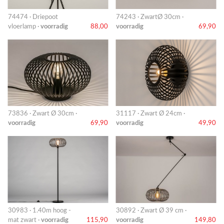
74474 · Driepoot
74243 · ZwartØ 30cm ·
vloerlamp ·
voorradig
88,00
voorradig
69,90
73836 · Zwart Ø 30cm ·
31117 · Zwart Ø 24cm ·
voorradig
69,90
voorradig
49,90
30983 · 1.40m hoog -
30892 · Zwart Ø 39 cm ·
mat zwart ·
voorradig
115,90
voorradig
149,80