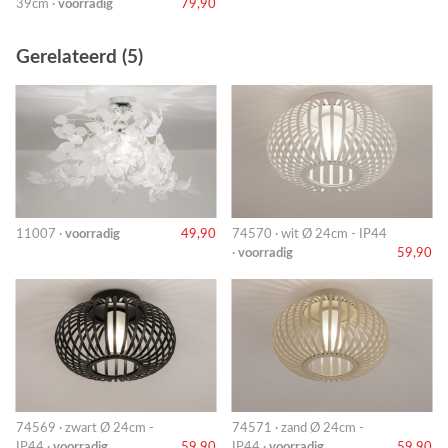
39cm ·
voorradig
79,90
Gerelateerd (5)
11007 ·
voorradig
49,90
74570 · wit Ø 24cm - IP44
·
voorradig
59,90
74569 · zwart Ø 24cm -
74571 · zand Ø 24cm -
IP44 ·
voorradig
59,90
IP44 ·
voorradig
59,90