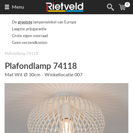
0
Naar
(
ite
Menu
de
homepage
De
grootste
lampenwinkel van Europa
Laagste prijsgarantie
Grote eigen voorraad
Geen verzendkosten
Plafondlamp 74118
Plafondlamp 74118
Mat Wit Ø 30cm - Winkellocatie 007