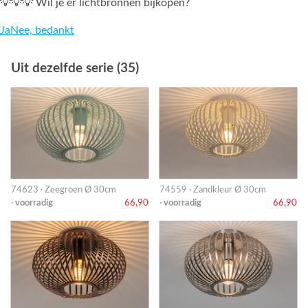
💡💡💡 Wil je er lichtbronnen bijkopen?
Ja
Nee, bedankt
Uit dezelfde serie (35)
74623 · Zeegroen Ø 30cm
74559 · Zandkleur Ø 30cm
·
voorradig
66,90
·
voorradig
66,90