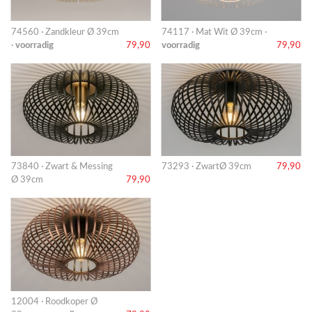
74560 · Zandkleur Ø 39cm
74117 · Mat Wit Ø 39cm ·
·
voorradig
79,90
voorradig
79,90
73840 · Zwart & Messing
73293 · ZwartØ 39cm
79,90
Ø 39cm
79,90
12004 · Roodkoper Ø