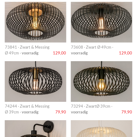
73841 · Zwart & Messing
73608 · Zwart Ø 49cm ·
Ø 49cm ·
voorradig
129,00
voorradig
129,00
74244 · Zwart & Messing
73294 · ZwartØ 39cm ·
Ø 39cm ·
voorradig
79,90
voorradig
79,90