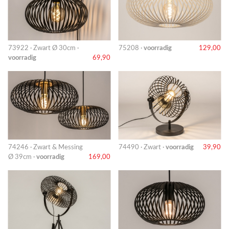
73922 · Zwart Ø 30cm ·
75208 ·
voorradig
129,00
voorradig
69,90
74246 · Zwart & Messing
74490 · Zwart ·
voorradig
39,90
Ø 39cm ·
voorradig
169,00