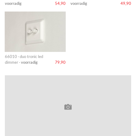
voorradig
54,90
voorradig
49,90
66010 · duo tronic led
dimmer ·
voorradig
79,90