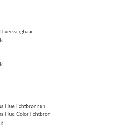
elf vervangbaar
jk
jk
ips Hue lichtbronnen
ps Hue Color lichtbron
ng