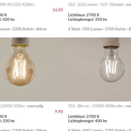
00K 90/220/420lm ·
162 · 350 Lumen - E27- Dimbaar ·
vo
14,90
00 K
Lichtkleur: 2700 K
t: 420 lm
Lichtopbrengst: 350 lm
Lumen · 2200 Kelvin · Ø6cm
4 Watt · 350 Lumen · 2700 Kelvin ·
- 2200K 330lm ·
voorradig
351 · Ø6 cm - 2700K 400lm dim ·
vo
9,90
00 K
Lichtkleur: 2700 K
t: 330 lm
Lichtopbrengst: 400 lm
Lumen · 2200 Kelvin · Ø6cm
4 Watt · 400 Lumen · 2700 Kelvin ·