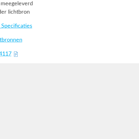
 meegeleverd
er lichtbron
Specificaties
htbronnen
74117