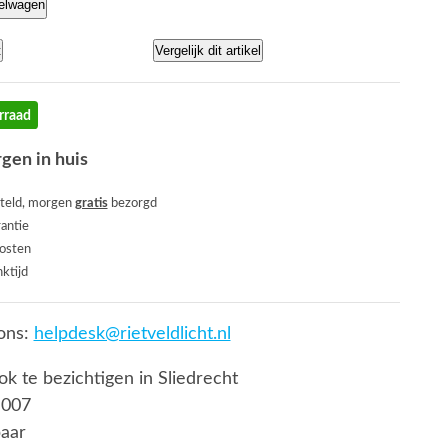
kelwagen
t
Vergelijk dit artikel
rraad
gen in huis
teld, morgen
gratis
bezorgd
rantie
osten
ktijd
ons:
helpdesk@rietveldlicht.nl
ook te bezichtigen in Sliedrecht
 007
baar