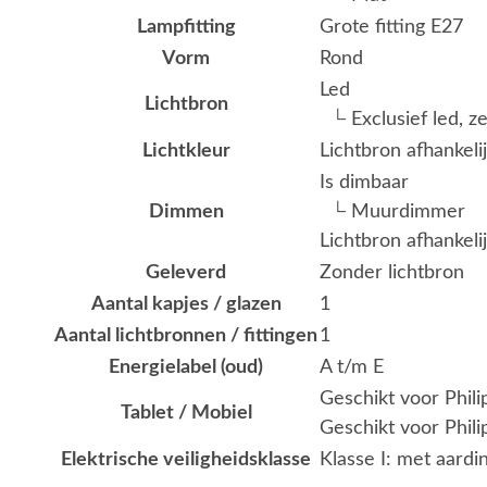
Lampfitting
Grote fitting E27
Vorm
Rond
Led
Lichtbron
└ Exclusief led, z
Lichtkleur
Lichtbron afhankeli
Is dimbaar
Dimmen
└ Muurdimmer
Lichtbron afhankeli
Geleverd
Zonder lichtbron
Aantal kapjes / glazen
1
Aantal lichtbronnen / fittingen
1
Energielabel (oud)
A t/m E
Geschikt voor Phil
Tablet / Mobiel
Geschikt voor Phili
Elektrische veiligheidsklasse
Klasse I: met aardi