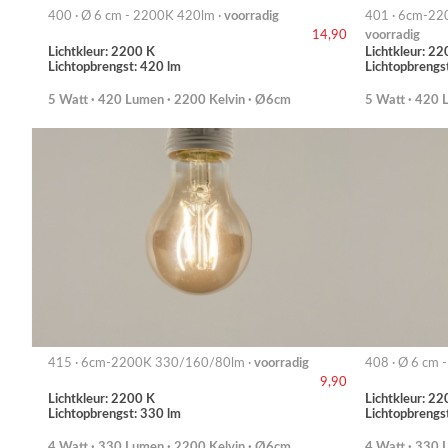
400 · Ø 6 cm - 2200K 420lm ·
voorradig
401 · 6cm-22
voorradig
14,90
Lichtkleur: 2200 K
Lichtkleur: 22
Lichtopbrengst: 420 lm
Lichtopbrengs
5 Watt · 420 Lumen · 2200 Kelvin · Ø6cm
5 Watt · 420 
415 · 6cm-2200K 330/160/80lm ·
voorradig
408 · Ø 6 cm 
9,90
Lichtkleur: 2200 K
Lichtkleur: 22
Lichtopbrengst: 330 lm
Lichtopbrengs
4 Watt · 330 Lumen · 2200 Kelvin · Ø6cm
4 Watt · 330 