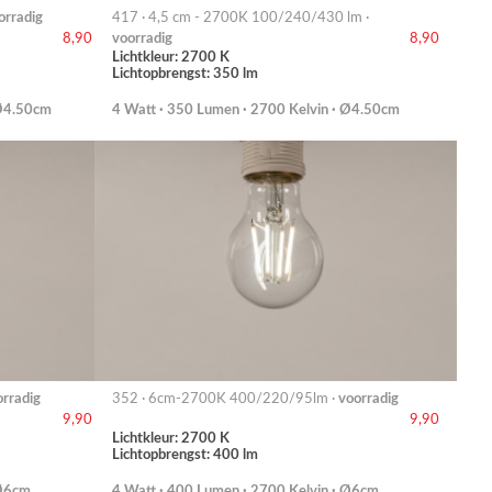
orradig
417 · 4,5 cm - 2700K 100/240/430 lm ·
voorradig
8,90
8,90
Lichtkleur: 2700 K
Lichtopbrengst: 350 lm
 Ø4.50cm
4 Watt · 350 Lumen · 2700 Kelvin · Ø4.50cm
orradig
352 · 6cm-2700K 400/220/95lm ·
voorradig
9,90
9,90
Lichtkleur: 2700 K
Lichtopbrengst: 400 lm
 Ø6cm
4 Watt · 400 Lumen · 2700 Kelvin · Ø6cm