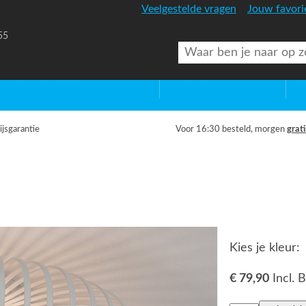
Veelgestelde vragen
Jouw favori
55
uitenverlichting
Diversen
Lic
ijsgarantie
Voor 16:30 besteld, morgen
grati
Kies je kleur:
€ 79,90
Incl.