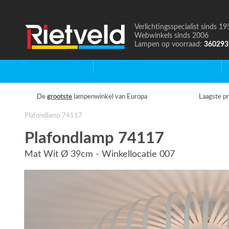
Verlichtingsspecialist sinds 19
Naar
Webwinkels sinds 2006
de
Lampen op voorraad:
360293
homepage
Home
Binnenverlichting
B
De
grootste
lampenwinkel van Europa
Laagste pr
Plafondlamp 74117
Plafondlamp 74117
Mat Wit Ø 39cm - Winkellocatie 007