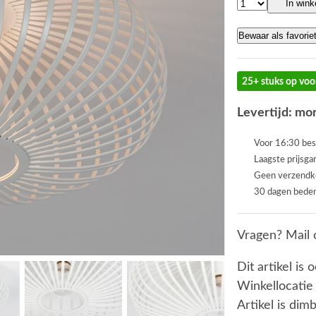
In win
Bewaar als favorie
25+ stuks op voo
Levertijd: mor
Voor 16:30 bes
Laagste prijsga
Geen verzendk
30 dagen beden
Vragen? Mail 
Dit artikel is 
Winkellocatie
Artikel is dim