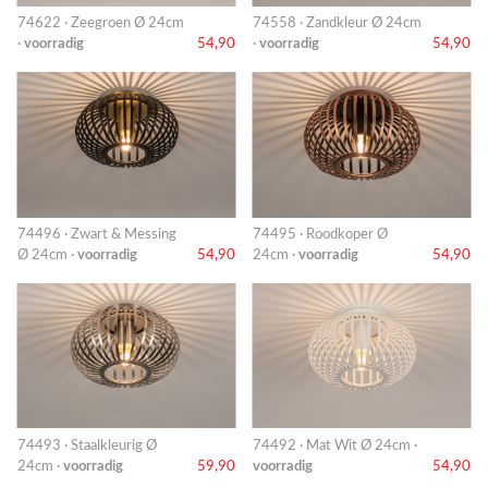
74622 · Zeegroen Ø 24cm
74558 · Zandkleur Ø 24cm
·
voorradig
54,90
·
voorradig
54,90
74496 · Zwart & Messing
74495 · Roodkoper Ø
Ø 24cm ·
voorradig
54,90
24cm ·
voorradig
54,90
74493 · Staalkleurig Ø
74492 · Mat Wit Ø 24cm ·
24cm ·
voorradig
59,90
voorradig
54,90