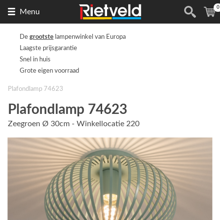
0
Naar
(
Menu
de
homepage
De
grootste
lampenwinkel van Europa
Laagste prijsgarantie
Snel in huis
Grote eigen voorraad
Plafondlamp 74623
Plafondlamp 74623
Zeegroen Ø 30cm - Winkellocatie 220