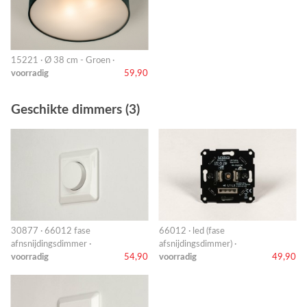
15221 · Ø 38 cm - Groen ·
voorradig
59,90
Geschikte dimmers (3)
30877 · 66012 fase
66012 · led (fase
afnsnijdingsdimmer ·
afsnijdingsdimmer) ·
voorradig
54,90
voorradig
49,90