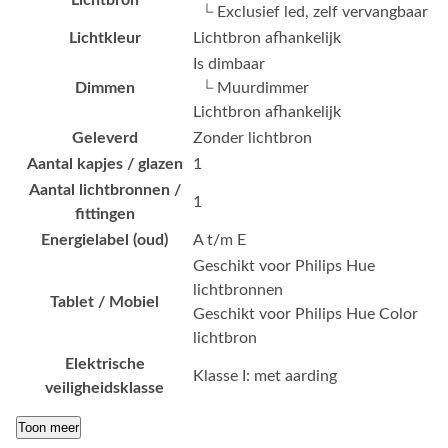
Lichtbron
└ Exclusief led, zelf vervangbaar
Lichtkleur
Lichtbron afhankelijk
Is dimbaar
Dimmen
└ Muurdimmer
Lichtbron afhankelijk
Geleverd
Zonder lichtbron
Aantal kapjes / glazen
1
Aantal lichtbronnen /
1
fittingen
Energielabel (oud)
A t/m E
Geschikt voor Philips Hue
lichtbronnen
Tablet / Mobiel
Geschikt voor Philips Hue Color
lichtbron
Elektrische
Klasse I: met aarding
veiligheidsklasse
Toon meer