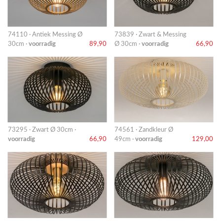
74110 · Antiek Messing Ø
73839 · Zwart & Messing
30cm ·
voorradig
89,90
Ø 30cm ·
voorradig
66,90
73295 · Zwart Ø 30cm ·
74561 · Zandkleur Ø
voorradig
66,90
49cm ·
voorradig
129,00