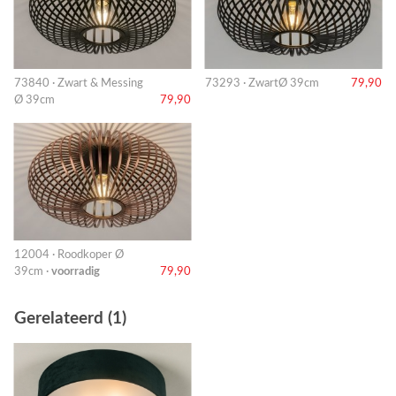
73840 · Zwart & Messing
73293 · ZwartØ 39cm
79,90
Ø 39cm
79,90
12004 · Roodkoper Ø
39cm ·
voorradig
79,90
Gerelateerd (1)