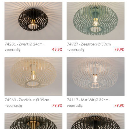
74281 · Zwart Ø 24cm ·
74927 · Zeegroen Ø 39cm
voorradig
49,90
·
voorradig
79,90
74560 · Zandkleur Ø 39cm
74117 · Mat Wit Ø 39cm ·
·
voorradig
79,90
voorradig
79,90