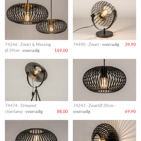
74246 · Zwart & Messing
74490 · Zwart ·
voorradig
39,90
Ø 39cm ·
voorradig
169,00
74474 · Driepoot
74243 · ZwartØ 30cm ·
vloerlamp ·
voorradig
88,00
voorradig
69,90