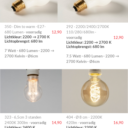
350 · Dim to warm -E27-
292 · 2200/2400/2700K
680 Lumen ·
voorradig
12,90
110/280/680lm ·
Lichtkleur: 2200 → 2700 K
voorradig
12,90
Lichtopbrengst: 680 lm
Lichtkleur: 2200 → 2700 K
Lichtopbrengst: 680 lm
7 Watt · 680 Lumen · 2200 →
2700 Kelvin · Ø6cm
7.5 Watt · 680 Lumen · 2200 →
2700 Kelvin · Ø6cm
323 · 6,5cm 3 standen
404 · Ø 8 cm - 2200K
2400K 300lm ·
voorradig
14,90
420lm ·
voorradig
16,90
Lichtkleur: 2400 K
Lichtkleur: 2200 K