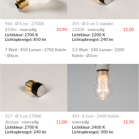
966 · Ø 6 cm - 2700K
355 · Ø 3 cm 3 standen
850lm ·
voorradig
10,90
2200K ·
voorradig
11,00
Lichtkleur: 2700 K
Lichtkleur: 2200 K
Lichtopbrengst: 850 lm
Lichtopbrengst: 240 lm
7 Watt · 850 Lumen · 2700 Kelvin
3.5 Watt · 240 Lumen · 2200
· Ø6cm
Kelvin · Ø3cm
357 · Ø 3 cm 2700K
393 · 6,5cm - 2400 Kelvin ·
dimbaar ·
voorradig
11,00
voorradig
12,90
Lichtkleur: 2700 K
Lichtkleur: 2400 K
Lichtopbrengst: 240 lm
Lichtopbrengst: 300 lm