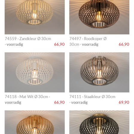
74559 · Zandkleur Ø 30cm
74497 · Roodkoper Ø
·
voorradig
66,90
30cm ·
voorradig
66,90
74118 · Mat Wit Ø 30cm ·
74111 · Staalkleur Ø 30cm
voorradig
66,90
·
voorradig
69,90