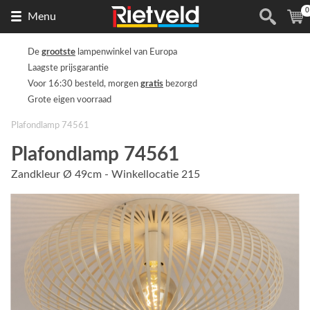
0
Naar
(
Menu
de
homepage
De
grootste
lampenwinkel van Europa
Laagste prijsgarantie
Voor 16:30 besteld, morgen
gratis
bezorgd
Grote eigen voorraad
Plafondlamp 74561
Plafondlamp 74561
Zandkleur Ø 49cm - Winkellocatie 215