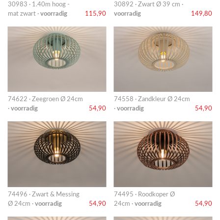
30983 · 1.40m hoog -
30892 · Zwart Ø 39 cm ·
mat zwart ·
voorradig
115,90
voorradig
149,80
74622 · Zeegroen Ø 24cm
74558 · Zandkleur Ø 24cm
·
voorradig
54,90
·
voorradig
54,90
74496 · Zwart & Messing
74495 · Roodkoper Ø
Ø 24cm ·
voorradig
54,90
24cm ·
voorradig
54,90