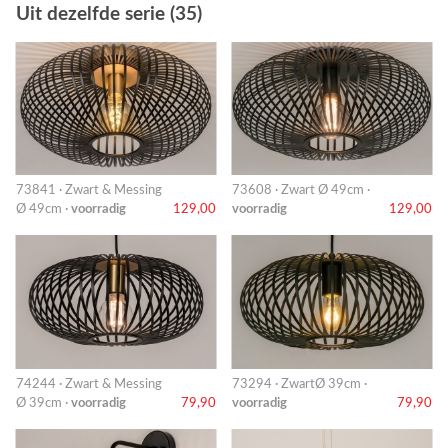
Uit dezelfde serie (35)
73841 · Zwart & Messing
73608 · Zwart Ø 49cm ·
Ø 49cm ·
voorradig
129,00
voorradig
129,00
74244 · Zwart & Messing
73294 · ZwartØ 39cm ·
Ø 39cm ·
voorradig
79,90
voorradig
79,90