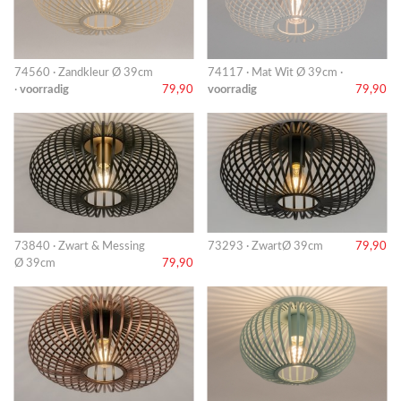
74560 · Zandkleur Ø 39cm
74117 · Mat Wit Ø 39cm ·
·
voorradig
79,90
voorradig
79,90
73840 · Zwart & Messing
73293 · ZwartØ 39cm
79,90
Ø 39cm
79,90