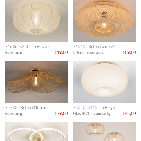
74686 · Ø 50 cm Beige ·
74515 · Rotan Lamp Ø
voorradig
119,00
50cm ·
voorradig
109,00
75733 · Rotan Ø 85cm ·
75543 · Ø 45 cm Beige
voorradig
179,00
Glas IP20 ·
voorradig
145,00