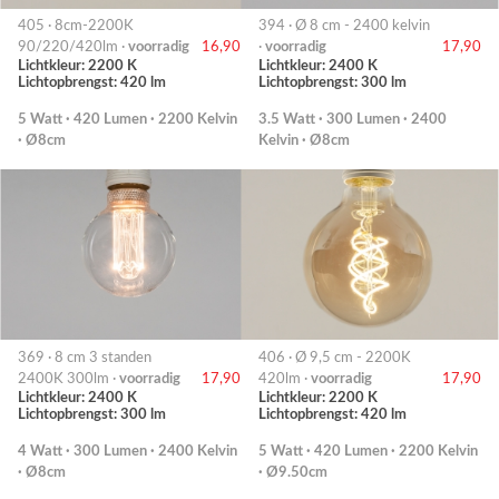
405 · 8cm-2200K
394 · Ø 8 cm - 2400 kelvin
90/220/420lm ·
voorradig
16,90
·
voorradig
17,90
Lichtkleur: 2200 K
Lichtkleur: 2400 K
Lichtopbrengst: 420 lm
Lichtopbrengst: 300 lm
5 Watt · 420 Lumen · 2200 Kelvin
3.5 Watt · 300 Lumen · 2400
· Ø8cm
Kelvin · Ø8cm
369 · 8 cm 3 standen
406 · Ø 9,5 cm - 2200K
2400K 300lm ·
voorradig
17,90
420lm ·
voorradig
17,90
Lichtkleur: 2400 K
Lichtkleur: 2200 K
Lichtopbrengst: 300 lm
Lichtopbrengst: 420 lm
4 Watt · 300 Lumen · 2400 Kelvin
5 Watt · 420 Lumen · 2200 Kelvin
· Ø8cm
· Ø9.50cm