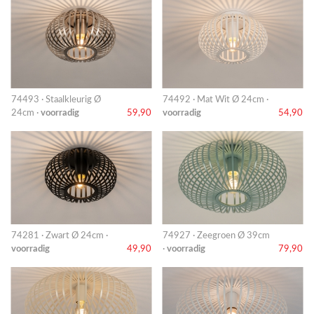
74493 · Staalkleurig Ø
74492 · Mat Wit Ø 24cm ·
24cm ·
voorradig
59,90
voorradig
54,90
74281 · Zwart Ø 24cm ·
74927 · Zeegroen Ø 39cm
voorradig
49,90
·
voorradig
79,90