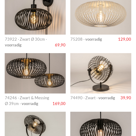
73922 · Zwart Ø 30cm ·
75208 ·
voorradig
129,00
voorradig
69,90
74246 · Zwart & Messing
74490 · Zwart ·
voorradig
39,90
Ø 39cm ·
voorradig
169,00