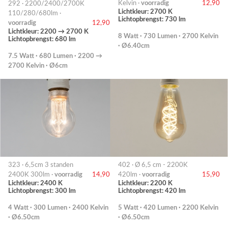
Kelvin ·
voorradig
12,90
292 · 2200/2400/2700K
Lichtkleur: 2700 K
110/280/680lm ·
Lichtopbrengst: 730 lm
voorradig
12,90
Lichtkleur: 2200 → 2700 K
8 Watt · 730 Lumen · 2700 Kelvin
Lichtopbrengst: 680 lm
· Ø6.40cm
7.5 Watt · 680 Lumen · 2200 →
2700 Kelvin · Ø6cm
323 · 6,5cm 3 standen
402 · Ø 6,5 cm - 2200K
2400K 300lm ·
voorradig
14,90
420lm ·
voorradig
15,90
Lichtkleur: 2400 K
Lichtkleur: 2200 K
Lichtopbrengst: 300 lm
Lichtopbrengst: 420 lm
4 Watt · 300 Lumen · 2400 Kelvin
5 Watt · 420 Lumen · 2200 Kelvin
· Ø6.50cm
· Ø6.50cm