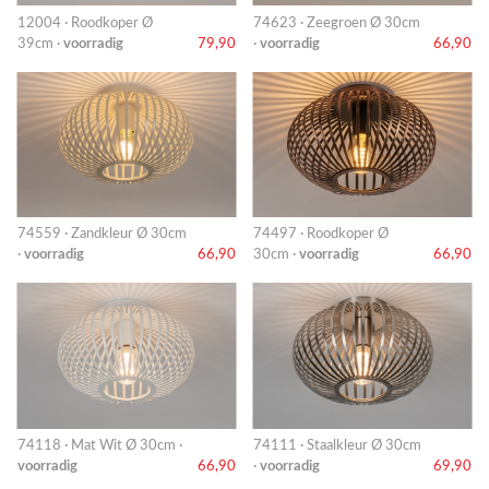
12004 · Roodkoper Ø
74623 · Zeegroen Ø 30cm
39cm ·
voorradig
79,90
·
voorradig
66,90
74559 · Zandkleur Ø 30cm
74497 · Roodkoper Ø
·
voorradig
66,90
30cm ·
voorradig
66,90
74118 · Mat Wit Ø 30cm ·
74111 · Staalkleur Ø 30cm
voorradig
66,90
·
voorradig
69,90