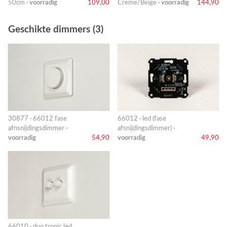
50cm ·
voorradig
109,00
Creme/Beige ·
voorradig
144,90
Geschikte dimmers (3)
30877 · 66012 fase
66012 · led (fase
afnsnijdingsdimmer ·
afsnijdingsdimmer) ·
voorradig
54,90
voorradig
49,90
66010 · duo tronic led