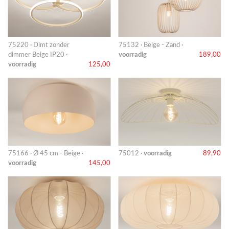
75220 · Dimt zonder
75132 · Beige - Zand ·
dimmer Beige IP20 ·
voorradig
189,00
voorradig
125,00
75166 · Ø 45 cm - Beige ·
75012 ·
voorradig
89,90
voorradig
145,00