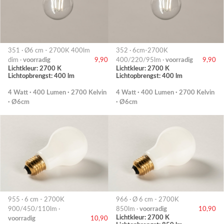
351 · Ø6 cm - 2700K 400lm
352 · 6cm-2700K
dim ·
voorradig
9,90
400/220/95lm ·
voorradig
9,90
Lichtkleur: 2700 K
Lichtkleur: 2700 K
Lichtopbrengst: 400 lm
Lichtopbrengst: 400 lm
4 Watt · 400 Lumen · 2700 Kelvin
4 Watt · 400 Lumen · 2700 Kelvin
· Ø6cm
· Ø6cm
955 · 6 cm - 2700K
966 · Ø 6 cm - 2700K
900/450/110lm ·
850lm ·
voorradig
10,90
Lichtkleur: 2700 K
voorradig
10,90