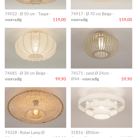
74922 · Ø 50 cm - Taupe ·
74917 · Ø 70 cm Beige ·
voorradig
119,00
voorradig
159,00
74685 · Ø 38 cm Beige ·
74571 · zand Ø 24cm -
voorradig
99,90
IP44 ·
voorradig
59,90
74328 · Rotan Lamp Ø
31816 · Ø50cm -