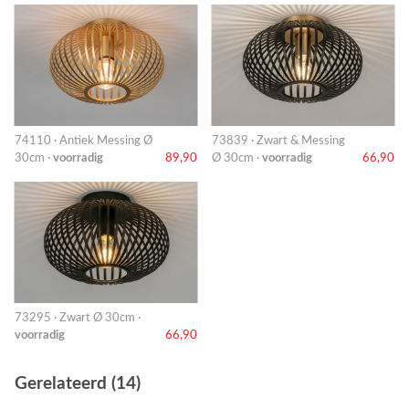
74110 · Antiek Messing Ø
73839 · Zwart & Messing
30cm ·
voorradig
89,90
Ø 30cm ·
voorradig
66,90
73295 · Zwart Ø 30cm ·
voorradig
66,90
Gerelateerd (14)