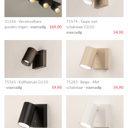
31326 · Verwisselbare
75574 · Taupe met
gouden ringen ·
voorradig
169,00
schakelaar GU10 ·
voorradig
54,90
75565 · Koffiebruin GU10
75283 · Beige - Met
·
voorradig
59,90
schakelaar ·
voorradig
54,90