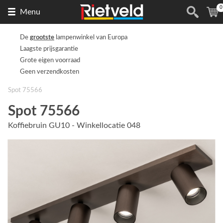
0
Naar
(
Menu
de
homepage
De
grootste
lampenwinkel van Europa
Laagste prijsgarantie
Grote eigen voorraad
Geen verzendkosten
Spot 75566
Spot 75566
Koffiebruin GU10 - Winkellocatie 048