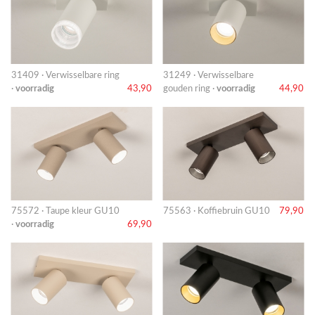
31409 · Verwisselbare ring
31249 · Verwisselbare
·
voorradig
43,90
gouden ring ·
voorradig
44,90
75572 · Taupe kleur GU10
75563 · Koffiebruin GU10
79,90
·
voorradig
69,90