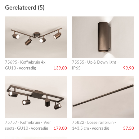
Gerelateerd (5)
75695 · Koffiebruin 4x
75555 · Up & Down light -
GU10 ·
voorradig
139,00
IP65
99,90
75757 · Koffiebruin - Vier
75822 · Losse rail bruin -
spots- GU10 ·
voorradig
179,00
143,5 cm ·
voorradig
57,50