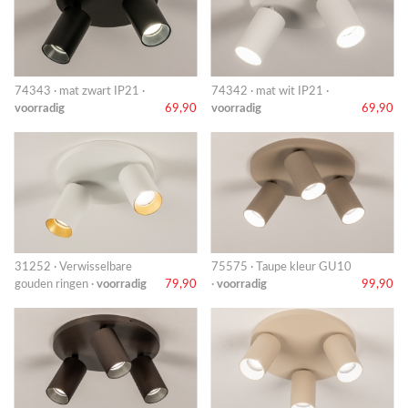
74343 · mat zwart IP21 ·
74342 · mat wit IP21 ·
voorradig
69,90
voorradig
69,90
31252 · Verwisselbare
75575 · Taupe kleur GU10
gouden ringen ·
voorradig
79,90
·
voorradig
99,90