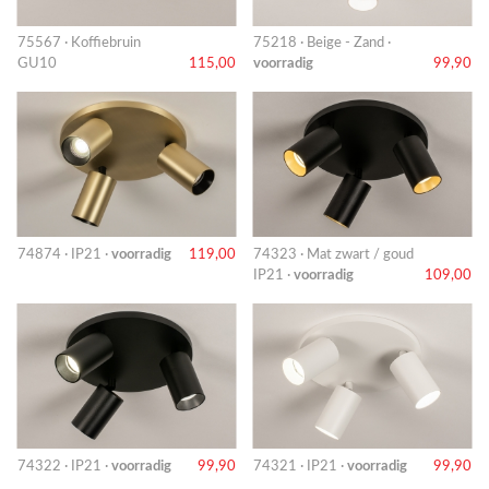
75567 · Koffiebruin
75218 · Beige - Zand ·
GU10
115,00
voorradig
99,90
74874 · IP21 ·
voorradig
119,00
74323 · Mat zwart / goud
IP21 ·
voorradig
109,00
74322 · IP21 ·
voorradig
99,90
74321 · IP21 ·
voorradig
99,90