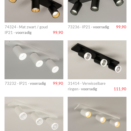
74324 · Mat zwart / goud
73236 · IP21 ·
voorradig
99,90
IP21 ·
voorradig
99,90
73232 · IP21 ·
voorradig
99,90
31414 · Verwisselbare
ringen ·
voorradig
111,90