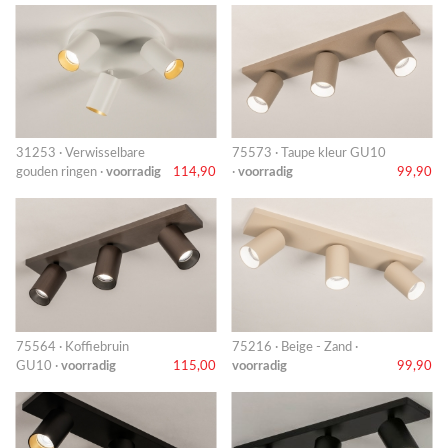
31253 · Verwisselbare
75573 · Taupe kleur GU10
gouden ringen ·
voorradig
114,90
·
voorradig
99,90
75564 · Koffiebruin
75216 · Beige - Zand ·
GU10 ·
voorradig
115,00
voorradig
99,90