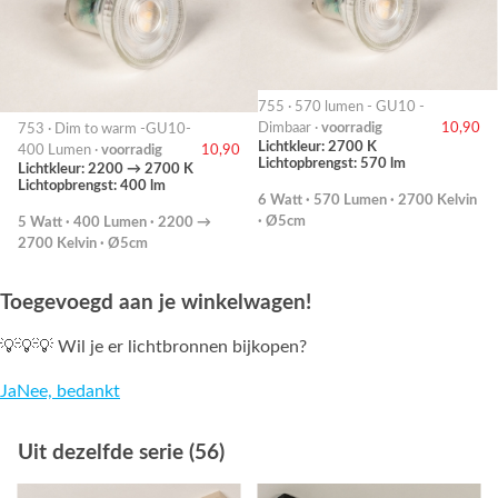
755 · 570 lumen - GU10 -
Dimbaar ·
voorradig
10,90
753 · Dim to warm -GU10-
Lichtkleur: 2700 K
400 Lumen ·
voorradig
10,90
Lichtopbrengst: 570 lm
Lichtkleur: 2200 → 2700 K
Lichtopbrengst: 400 lm
6 Watt · 570 Lumen · 2700 Kelvin
· Ø5cm
5 Watt · 400 Lumen · 2200 →
2700 Kelvin · Ø5cm
Toegevoegd aan je winkelwagen!
💡💡💡 Wil je er lichtbronnen bijkopen?
Ja
Nee, bedankt
Uit dezelfde serie (56)