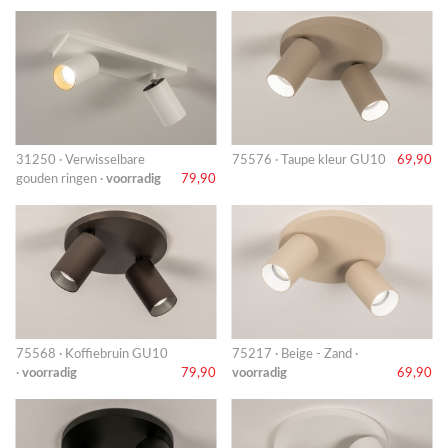
31250 · Verwisselbare
75576 · Taupe kleur GU10
69,90
gouden ringen ·
voorradig
79,90
75568 · Koffiebruin GU10
75217 · Beige - Zand ·
·
voorradig
79,90
voorradig
69,90