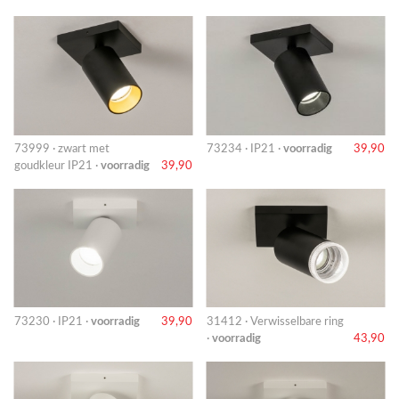
73999 · zwart met
73234 · IP21 ·
voorradig
39,90
goudkleur IP21 ·
voorradig
39,90
73230 · IP21 ·
voorradig
39,90
31412 · Verwisselbare ring
·
voorradig
43,90