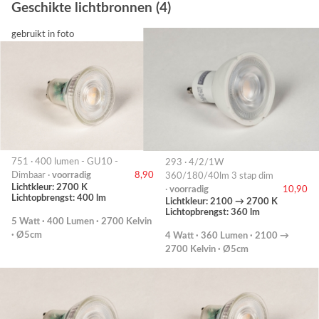
Geschikte lichtbronnen (4)
gebruikt in foto
751 · 400 lumen - GU10 -
293 · 4/2/1W
Dimbaar ·
voorradig
8,90
360/180/40lm 3 stap dim
Lichtkleur: 2700 K
·
voorradig
10,90
Lichtopbrengst: 400 lm
Lichtkleur: 2100 → 2700 K
Lichtopbrengst: 360 lm
5 Watt · 400 Lumen · 2700 Kelvin
· Ø5cm
4 Watt · 360 Lumen · 2100 →
2700 Kelvin · Ø5cm