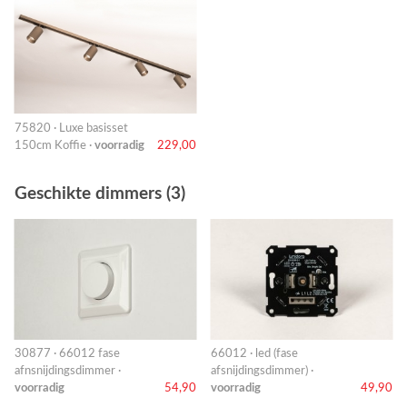
75820 · Luxe basisset
150cm Koffie ·
voorradig
229,00
Geschikte dimmers (3)
30877 · 66012 fase
66012 · led (fase
afnsnijdingsdimmer ·
afsnijdingsdimmer) ·
voorradig
54,90
voorradig
49,90