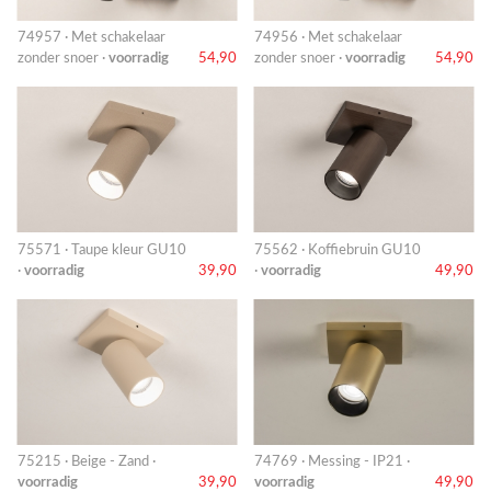
74957 · Met schakelaar
74956 · Met schakelaar
zonder snoer ·
voorradig
54,90
zonder snoer ·
voorradig
54,90
75571 · Taupe kleur GU10
75562 · Koffiebruin GU10
·
voorradig
39,90
·
voorradig
49,90
75215 · Beige - Zand ·
74769 · Messing - IP21 ·
voorradig
39,90
voorradig
49,90