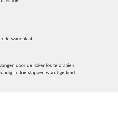
at. Mooi!
 op de wandplaat
rvangen door de koker los te draaien.
voudig in drie stappen wordt gedimd