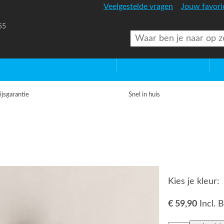
Veelgestelde vragen
Jouw favori
55
uitenverlichting
Diversen
Lic
ijsgarantie
Snel in huis
Kies je kleur:
€ 59,90
Incl.