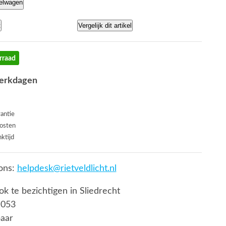
kelwagen
t
Vergelijk dit artikel
rraad
werkdagen
rantie
osten
ktijd
ons:
helpdesk@rietveldlicht.nl
ook te bezichtigen in Sliedrecht
 053
baar