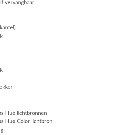
elf vervangbaar
kantel)
jk
jk
ekker
ips Hue lichtbronnen
ps Hue Color lichtbron
ng