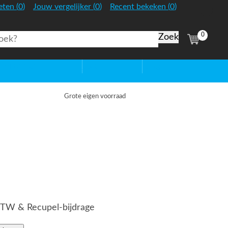
:
:
:
eten
(
0
)
Jouw vergelijker
(
0
)
Recent bekeken
(
0
)
Nederland
0
(
items)
htbronnen
Sale
Blog
Grote eigen voorraad
 BTW & Recupel-bijdrage