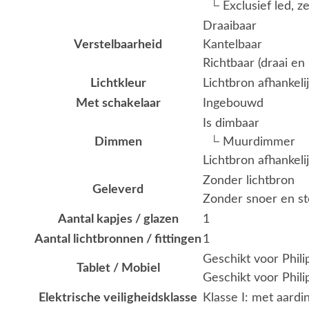
└ Exclusief led, z
Draaibaar
Verstelbaarheid
Kantelbaar
Richtbaar (draai en 
Lichtkleur
Lichtbron afhankeli
Met schakelaar
Ingebouwd
Is dimbaar
Dimmen
└ Muurdimmer
Lichtbron afhankeli
Zonder lichtbron
Geleverd
Zonder snoer en st
Aantal kapjes / glazen
1
Aantal lichtbronnen / fittingen
1
Geschikt voor Phil
Tablet / Mobiel
Geschikt voor Phili
Elektrische veiligheidsklasse
Klasse I: met aardi